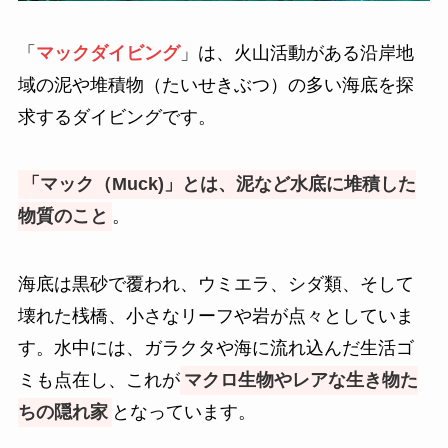
「
マックダイビング
」は、火山活動がある沿岸地
域の泥や堆積物（たいせきぶつ）の多い海底を探
求するダイビングです。
「マック（Muck)」とは、泥など水底に堆積した
物質のこと
。
海底は黒砂で覆われ、ウミエラ、シダ類、そして
壊れた桟橋、小さなリーフや岩が点々としていま
す。水中には、ガラクタや海に流れ込んだ生活ゴ
ミも点在し、これが
マクロ生物やレアな生き物た
ちの隠れ家
となっています。