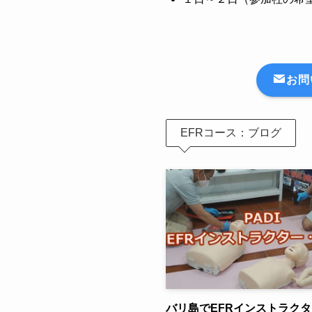
お問
EFRコース：ブログ
バリ島でEFRインストラク