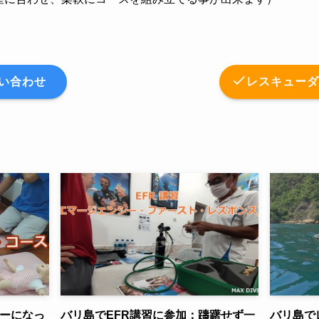
い合わせ
レスキュー
ターになっ
バリ島でEFR講習に参加：躊躇せず一
バリ島で