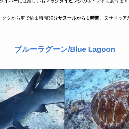
ダイバーには嬉しいも
マックダイビング
のポイントもあります
クタから車で約１時間30分
サヌールから１時間
、ヌサドゥア
ブルーラグーン/Blue Lagoon