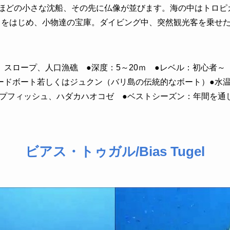
ほどの小さな沈船、その先に仏像が並びます。海の中はトロピ
 をはじめ、小物達の宝庫。ダイビング中、突然観光客を乗せ
スロープ、人口漁礁 ●深度：5～20ｍ ●レベル：初心者～ 
ードボート若しくはジュクン（バリ島の伝統的なボート）●水温2
プフィッシュ、ハダカハオコゼ ●ベストシーズン：年間を通
ビアス・トゥガル/Bias Tugel