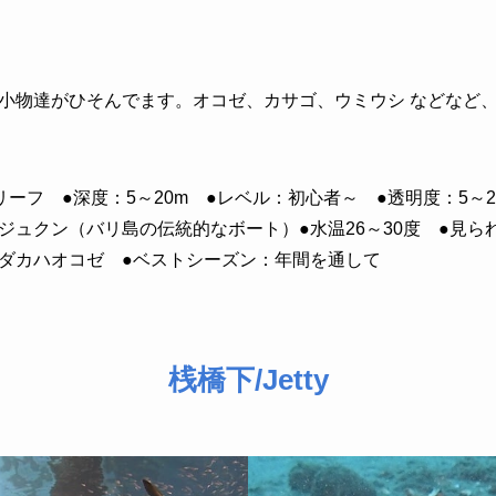
小物達がひそんでます。オコゼ、カサゴ、ウミウシ などなど
ーフ ●深度：5～20m ●レベル：初心者～ ●透明度：5～
ジュクン（バリ島の伝統的なボート）●水温26～30度 ●見ら
ダカハオコゼ ●ベストシーズン：年間を通して
桟橋下/Jetty