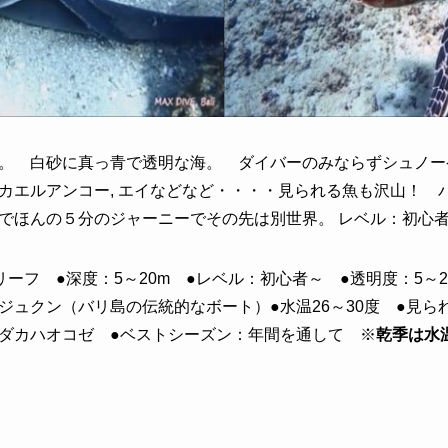
。 白砂に真っ青で透明な海。 ダイバーのみならずシュノー
, カエルアンコー, エイなどなど・・・・見られる魚も沢山！
でほんの５分のジャーニーでその先は別世界。 レベル：初心
ーフ ●深度：5～20m ●レベル：初心者～ ●透明度：5～2
ジュクン（バリ島の伝統的なボート）●水温26～30度 ●見ら
ダカハオコゼ ●ベストシーズン：年間を通して ※
乾季は水