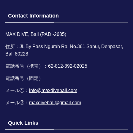
Contact Information
MAX DIVE, Bali (PADI-2685)
住所：JL By Pass Ngurah Rai No.361 Sanur, Denpasar,
Bali 80228
電話番号（携帯）：62-812-392-02025
電話番号（固定）
メール①：
info@maxdivebali.com
メール②：
maxdivebali@gmail.com
Quick Links