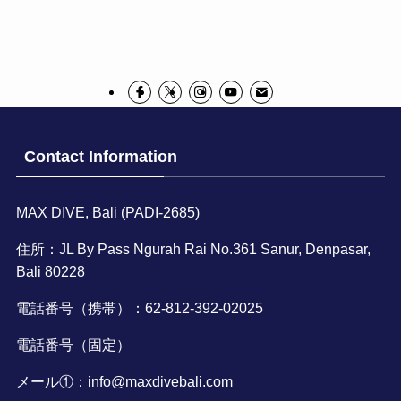
Contact Information
MAX DIVE, Bali (PADI-2685)
住所：JL By Pass Ngurah Rai No.361 Sanur, Denpasar,
Bali 80228
電話番号（携帯）：62-812-392-02025
電話番号（固定）
メール①：
info@maxdivebali.com