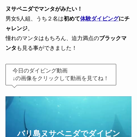
ヌサペニダでマンタがみたい！
男女5人組、うち２名は
初めて
体験ダイビング
にチ
ャレンジ
。
憧れのマンタはもちろん、迫力満点の
ブラックマ
ンタ
も見る事ができました！
今日のダイビング動画
↓の画像をクリックして動画を見てね！
バリ島ヌサペニダでダイビン