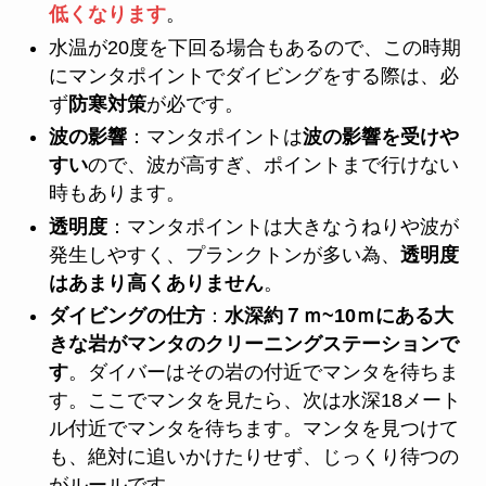
低くなります
。
水温が20度を下回る場合もあるので、この時期
にマンタポイントでダイビングをする際は、必
ず
防寒対策
が必です。
波の影響
：マンタポイントは
波の影響を受けや
すい
ので、波が高すぎ、ポイントまで行けない
時もあります。
透明度
：マンタポイントは大きなうねりや波が
発生しやすく、プランクトンが多い為、
透明度
はあまり高くありません
。
ダイビングの仕方
：
水深約７ｍ~10ｍにある大
きな岩がマンタのクリーニングステーションで
す
。ダイバーはその岩の付近でマンタを待ちま
す。ここでマンタを見たら、次は水深18メート
ル付近でマンタを待ちます。マンタを見つけて
も、絶対に追いかけたりせず、じっくり待つの
がルールです。