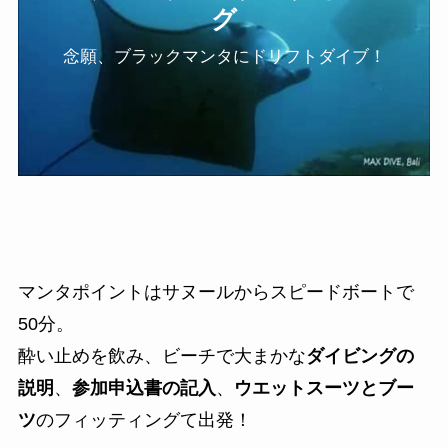
グ
念願、ブラックマンタにドリフトダイブ！
マンタポイントはサヌールからスピードボートで
50分。
酔い止めを飲み、ビーチで大まかな
ダイビングの
説明
、
参加申込書の記入
、
ウエットスーツとブー
ツ
のフィッティングて出発！