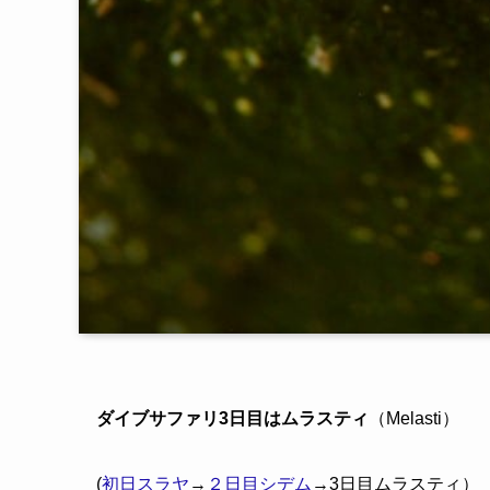
ダイブサファリ3日目はムラスティ
（Melasti）
(
初日スラヤ
→
２日目シデム
→3日目ムラスティ）