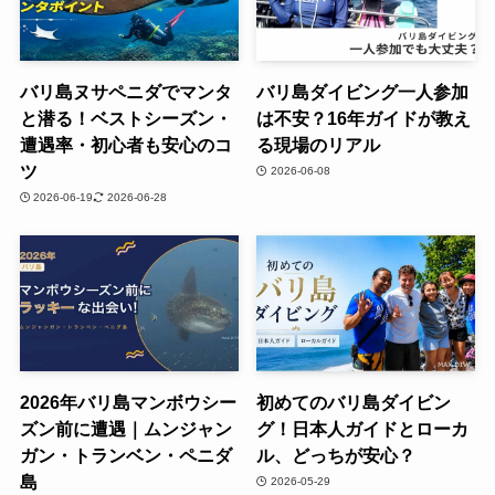
バリ島ヌサペニダでマンタ
バリ島ダイビング一人参加
と潜る！ベストシーズン・
は不安？16年ガイドが教え
遭遇率・初心者も安心のコ
る現場のリアル
ツ
2026-06-08
2026-06-19
2026-06-28
2026年バリ島マンボウシー
初めてのバリ島ダイビン
ズン前に遭遇｜ムンジャン
グ！日本人ガイドとローカ
ガン・トランベン・ペニダ
ル、どっちが安心？
島
2026-05-29