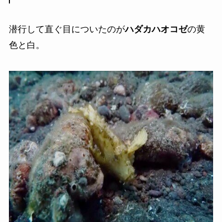
潜行して直ぐ目についたのが
ハダカハオコゼ
の黄
色と白。