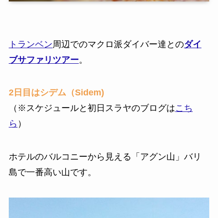
トランベン
周辺でのマクロ派ダイバー達との
ダイ
ブサファリツアー
。
2日目はシデム（Sidem)
（※スケジュールと初日スラヤのブログは
こち
ら
）
ホテルのバルコニーから見える「アグン山」バリ
島で一番高い山です。