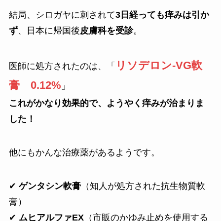
結局、シロガヤに刺されて
3日経っても痒みは引か
ず
、日本に帰国後
皮膚科を受診
。
リソデロン-VG軟
医師に処方されたのは、「
膏 0.12%
」
これがかなり効果的で、ようやく痒みが治まりま
した！
他にもかんな治療薬があるようです。
✔
ゲンタシン軟膏
（知人が処方された抗生物質軟
膏）
✔
ムヒアルファEX
（市販のかゆみ止めを使用する