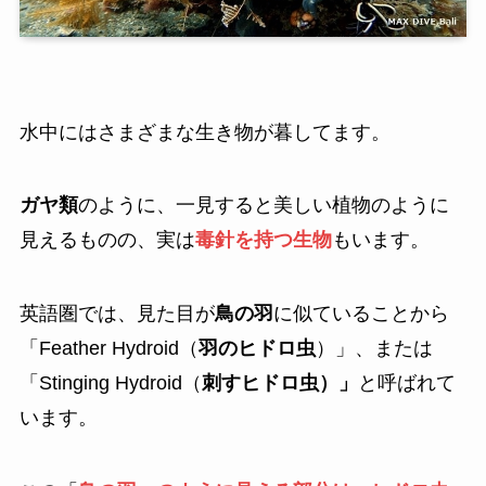
水中にはさまざまな生き物が暮してます。
ガヤ類
のように、一見すると美しい植物のように
見えるものの、実は
毒針を持つ生物
もいます。
英語圏では、見た目が
鳥の羽
に似ていることから
「Feather Hydroid（
羽のヒドロ虫
）」、または
「Stinging Hydroid（
刺すヒドロ虫）」
と呼ばれて
います。