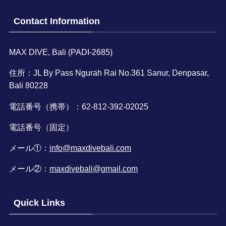
Contact Information
MAX DIVE, Bali (PADI-2685)
住所：JL By Pass Ngurah Rai No.361 Sanur, Denpasar,
Bali 80228
電話番号（携帯）：62-812-392-02025
電話番号（固定）
メール①：
info@maxdivebali.com
メール②：
maxdivebali@gmail.com
Quick Links