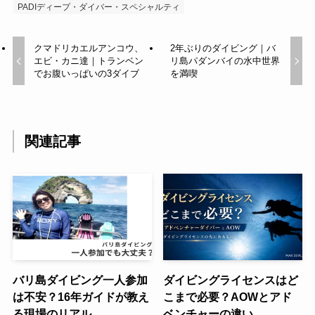
PADIディープ・ダイバー・スペシャルティ
クマドリカエルアンコウ、
2年ぶりのダイビング｜バ
エビ・カニ達｜トランベン
リ島パダンバイの水中世界
でお腹いっぱいの3ダイブ
を満喫
関連記事
バリ島ダイビング一人参加
ダイビングライセンスはど
は不安？16年ガイドが教え
こまで必要？AOWとアド
る現場のリアル
ベンチャーの違い