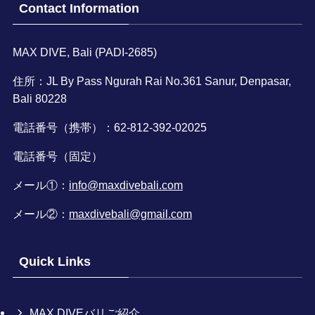
Contact Information
MAX DIVE, Bali (PADI-2685)
住所：JL By Pass Ngurah Rai No.361 Sanur, Denpasar,
Bali 80228
電話番号（携帯）：62-812-392-02025
電話番号（固定）
メール①：
info@maxdivebali.com
メール②：
maxdivebali@gmail.com
Quick Links
MAX DIVEバリご紹介