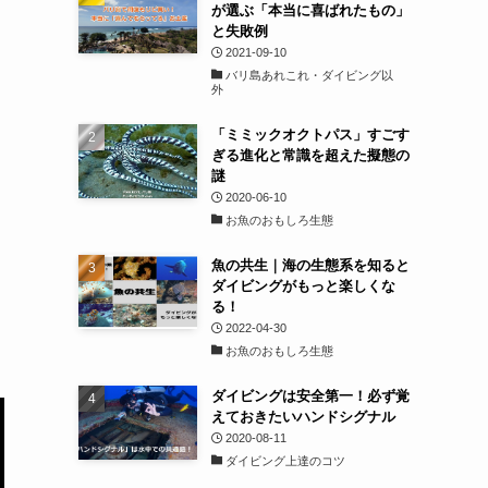
が選ぶ「本当に喜ばれたもの」
と失敗例
2021-09-10
バリ島あれこれ・ダイビング以
外
「ミミックオクトパス」すごす
ぎる進化と常識を超えた擬態の
謎
2020-06-10
お魚のおもしろ生態
魚の共生｜海の生態系を知ると
ダイビングがもっと楽しくな
る！
2022-04-30
お魚のおもしろ生態
ダイビングは安全第一！必ず覚
えておきたいハンドシグナル
2020-08-11
ダイビング上達のコツ