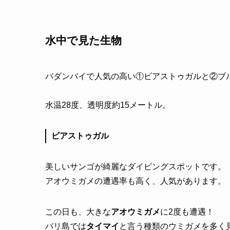
水中で見た生物
パダンバイで人気の高い①ビアストゥガルと②ブ
水温28度、透明度約15メートル。
ビアストゥガル
美しいサンゴが綺麗なダイビングスポットです。
アオウミガメの遭遇率も高く、人気があります。
この日も、大きな
アオウミガメ
に2度も遭遇！
バリ島では
タイマイ
と言う種類のウミガメを多く