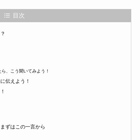
目次
る？
たら、こう聞いてみよう！
ドに伝えよう！
う！
！まずはこの一言から