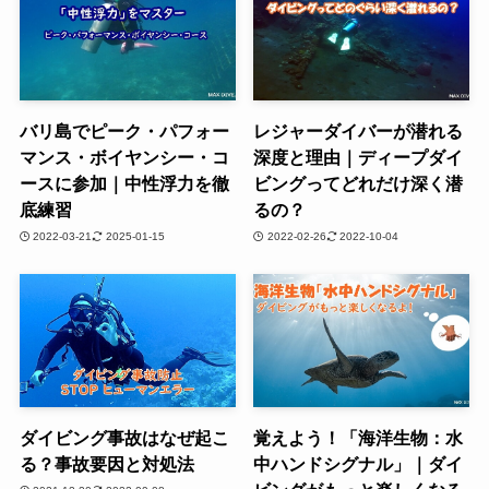
バリ島でピーク・パフォー
レジャーダイバーが潜れる
マンス・ボイヤンシー・コ
深度と理由｜ディープダイ
ースに参加｜中性浮力を徹
ビングってどれだけ深く潜
底練習
るの？
2022-03-21
2025-01-15
2022-02-26
2022-10-04
ダイビング事故はなぜ起こ
覚えよう！「海洋生物：水
る？事故要因と対処法
中ハンドシグナル」｜ダイ