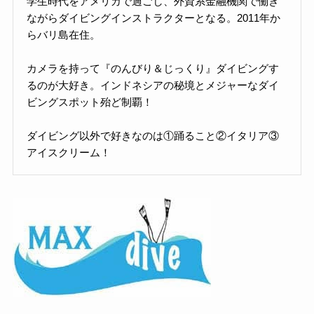
学生時代をアメリカで過ごし、外資系金融機関で働き
ながらダイビングインストラクターとなる。2011年か
らバリ島在住。
カメラを持って『のんびり＆じっくり』ダイビングす
るのが大好き。インドネシアの秘境とメジャーなダイ
ビングスポット殆ど制覇！
ダイビング以外で好きなのは①踊ること②イタリア③
アイスクリーム！