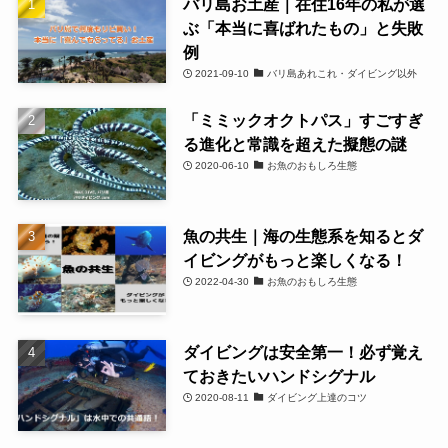
バリ島お土産｜在住16年の私が選
ぶ「本当に喜ばれたもの」と失敗
例
2021-09-10
バリ島あれこれ・ダイビング以外
「ミミックオクトパス」すごすぎ
る進化と常識を超えた擬態の謎
2020-06-10
お魚のおもしろ生態
魚の共生｜海の生態系を知るとダ
イビングがもっと楽しくなる！
2022-04-30
お魚のおもしろ生態
ダイビングは安全第一！必ず覚え
ておきたいハンドシグナル
2020-08-11
ダイビング上達のコツ