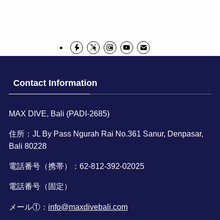
Contact Information
MAX DIVE, Bali (PADI-2685)
住所：JL By Pass Ngurah Rai No.361 Sanur, Denpasar,
Bali 80228
電話番号（携帯）：62-812-392-02025
電話番号（固定）
メール①：
info@maxdivebali.com