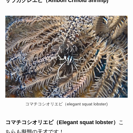
サラカクレエビ（Ambon Crinoid Shrimp)
コマチコシオリエビ（elegant squat lobster)
コマチコシオリエビ（Elegant squat lobster）
こ
ちらも擬態の天才です！