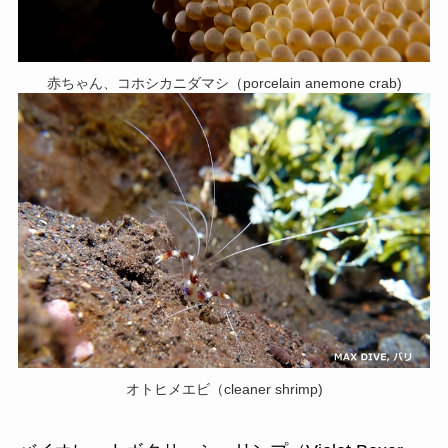
赤ちゃん、コホシカニダマシ（porcelain anemone crab)
オトヒメエビ（cleaner shrimp)