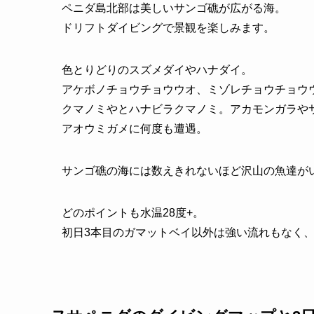
ペニダ島北部は美しいサンゴ礁が広がる海。
ドリフトダイビングで景観を楽しみます。
色とりどりのスズメダイやハナダイ。
アケボノチョウチョウウオ、ミゾレチョウチョウ
クマノミやとハナビラクマノミ。アカモンガラや
アオウミガメに何度も遭遇。
サンゴ礁の海には数えきれないほど沢山の魚達が
どのポイントも水温28度+。
初日3本目のガマットベイ以外は強い流れもなく