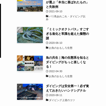
が選ぶ「本当に喜ばれたもの」
と失敗例
2021-09-10
バリ島あれこれ・ダイビング以
外
「ミミックオクトパス」すごす
ぎる進化と常識を超えた擬態の
謎
2020-06-10
お魚のおもしろ生態
魚の共生｜海の生態系を知ると
ダイビングがもっと楽しくな
る！
2022-04-30
お魚のおもしろ生態
ダイビングは安全第一！必ず覚
えておきたいハンドシグナル
2020-08-11
ダイビング上達のコツ