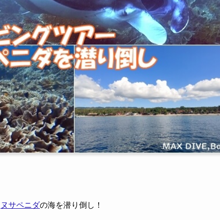
て
ヌサペニダ
の海を潜り倒し！