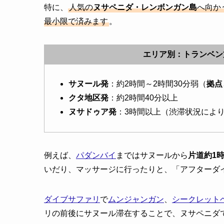
特に、
人気の
ヌサペニダ・レンボンガン島
へ向か
最小限で済みます
。
エリア別：トランベン
サヌール発
：約2時間～2時間30分弱（
拠点
クタ地区発
：約2時間40分以上
ヌサドゥア発
：3時間以上（渋滞状況によ
例えば、
パダンバイ
まではサヌールから
片道約1
いだり、マッサージに行ったりと、「アフターダ
ダイブサファリ
で
ムンジャンガン
、
シークレット
リの前後にサヌール滞在することで、ヌサペニダ