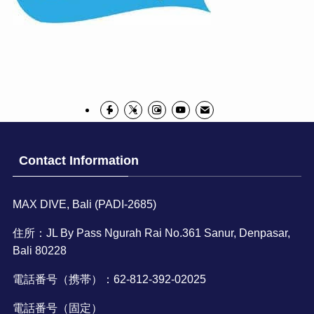
Contact Information
MAX DIVE, Bali (PADI-2685)
住所：JL By Pass Ngurah Rai No.361 Sanur, Denpasar,
Bali 80228
電話番号（携帯）：62-812-392-02025
電話番号（固定）