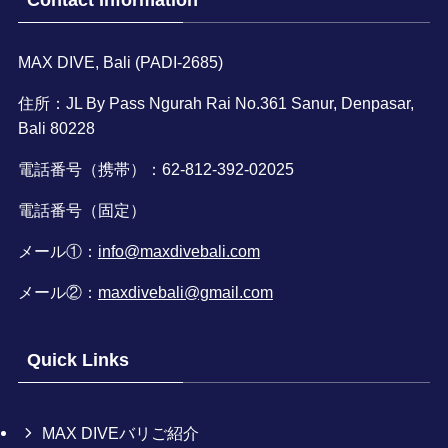
MAX DIVE, Bali (PADI-2685)
住所：JL By Pass Ngurah Rai No.361 Sanur, Denpasar,
Bali 80228
電話番号（携帯）：62-812-392-02025
電話番号（固定）
メール①：
info@maxdivebali.com
メール②：
maxdivebali@gmail.com
Quick Links
MAX DIVEバリご紹介