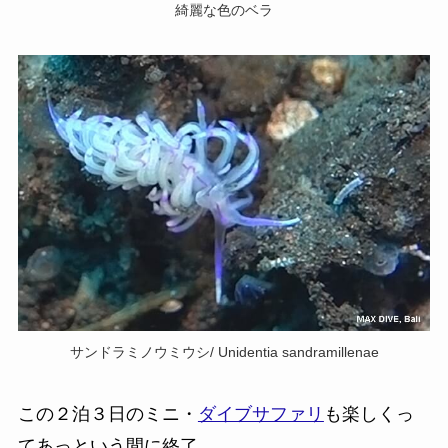
綺麗な色のベラ
サンドラミノウミウシ/ Unidentia sandramillenae
この２泊３日のミニ・
ダイブサファリ
も楽しくっ
てあっという間に終了。