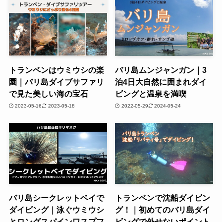
トランベンはウミウシの楽
バリ島ムンジャンガン｜3
園｜バリ島ダイブサファリ
泊4日大自然に囲まれダイ
で見た美しい海の宝石
ビングと温泉を満喫
2023-05-16
2023-05-18
2022-05-29
2024-05-24
バリ島シークレットベイで
トランベンで沈船ダイビン
ダイビング｜泳ぐウミウシ
グ！｜初めてのバリ島ダイ
とロングスパインワスプフ
ビングで外せないポイント