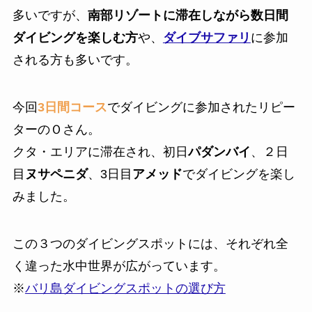
多いですが、
南部リゾートに滞在しながら数日間
ダイビングを楽しむ方
や、
ダイブサファリ
に参加
される方も多いです。
今回
3日間コース
でダイビングに参加されたリピー
ターのＯさん。
クタ・エリアに滞在され、初日
パダンバイ
、２日
目
ヌサペニダ
、3日目
アメッド
でダイビングを楽し
みました。
この３つのダイビングスポットには、それぞれ全
く違った水中世界が広がっています。
※
バリ島ダイビングスポットの選び方