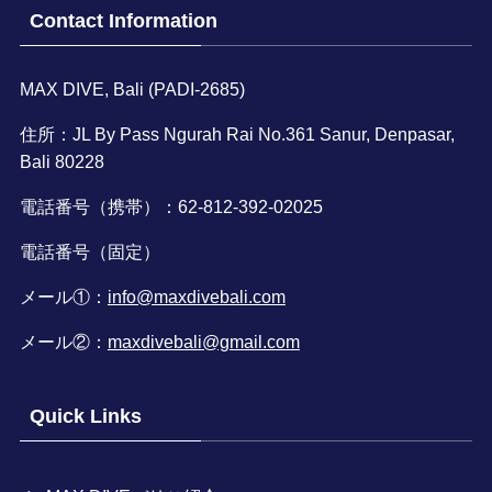
Contact Information
MAX DIVE, Bali (PADI-2685)
住所：JL By Pass Ngurah Rai No.361 Sanur, Denpasar,
Bali 80228
電話番号（携帯）：62-812-392-02025
電話番号（固定）
メール①：
info@maxdivebali.com
メール②：
maxdivebali@gmail.com
Quick Links