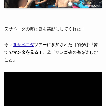
ヌサペニダの海は皆を笑顔にしてくれた！
今回
ヌサペニダ
ツアーに参加された目的が①『
皆
で
でマンタを見る！
』②『サンゴ礁の海を楽しむ
こと』