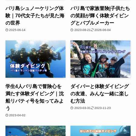
バリ島シュノーケリング体
バリ島で家族冒険|子供たち
験｜70代女子たちが見た海
の笑顔が輝く体験ダイビン
の世界
グとバブルメーカー
2025-06-14
2023-08-21
2026-06-04
学生4人バリ島で冒険心を
ダイバーと体験ダイビング
満たす体験ダイビング｜沈
の友達、みんな一緒に楽し
船リバティ号を知ってみよ
む方法
う
2023-03-31
2023-11-23
2023-04-02