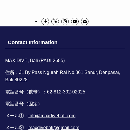
Contact Information
MAX DIVE, Bali (PADI-2685)
住所：JL By Pass Ngurah Rai No.361 Sanur, Denpasar,
Bali 80228
電話番号（携帯）：62-812-392-02025
電話番号（固定）
メール①：
info@maxdivebali.com
メール②：
maxdivebali@gmail.com