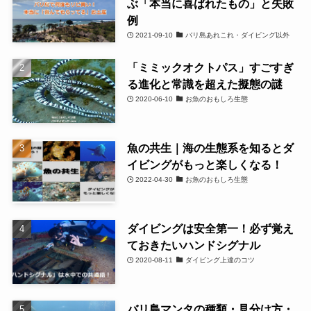
ぶ「本当に喜ばれたもの」と失敗
例
2021-09-10
バリ島あれこれ・ダイビング以外
「ミミックオクトパス」すごすぎ
る進化と常識を超えた擬態の謎
2020-06-10
お魚のおもしろ生態
魚の共生｜海の生態系を知るとダ
イビングがもっと楽しくなる！
2022-04-30
お魚のおもしろ生態
ダイビングは安全第一！必ず覚え
ておきたいハンドシグナル
2020-08-11
ダイビング上達のコツ
バリ島マンタの種類・見分け方・