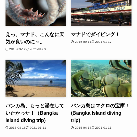
えっ、マナド、こんなに天
マナドでダイビング！
気が良いのに～。
2015-09-11
2021-01-17
2015-09-12
2021-01-09
バンカ島、もっと滞在して
バンカ島はマクロの宝庫！
いたかった！（Bangka
(Bangka Island diving
island diving trip)
trip)
2015-04-18
2021-01-11
2015-04-17
2021-01-11