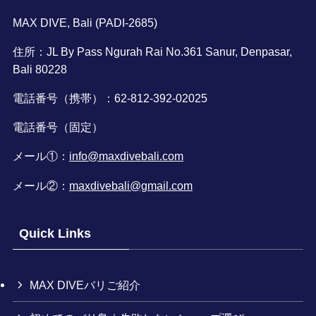
MAX DIVE, Bali (PADI-2685)
住所：JL By Pass Ngurah Rai No.361 Sanur, Denpasar,
Bali 80228
電話番号（携帯）：62-812-392-02025
電話番号（固定）
メール①：
info@maxdivebali.com
メール②：
maxdivebali@gmail.com
Quick Links
MAX DIVEバリご紹介