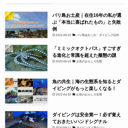
バリ島お土産｜在住16年の私が選
ぶ「本当に喜ばれたもの」と失敗
例
2021-09-10
バリ島あれこれ・ダイビング以外
「ミミックオクトパス」すごすぎ
る進化と常識を超えた擬態の謎
2020-06-10
お魚のおもしろ生態
魚の共生｜海の生態系を知るとダ
イビングがもっと楽しくなる！
2022-04-30
お魚のおもしろ生態
ダイビングは安全第一！必ず覚え
ておきたいハンドシグナル
2020-08-11
ダイビング上達のコツ