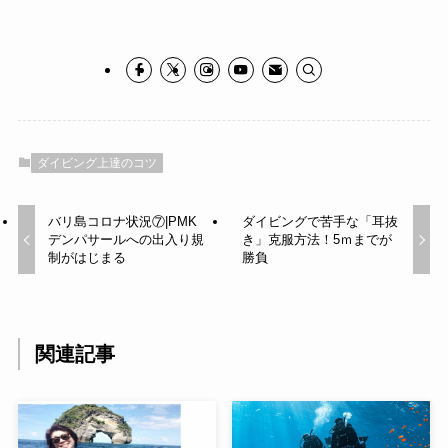
ダイビング上達のコツ
バリ島コロナ状況⑦|PMK
ダイビングで苦手な「耳抜
デンパサールへの出入り規
き」克服方法！5ｍまでが
制がはじまる
勝負
関連記事