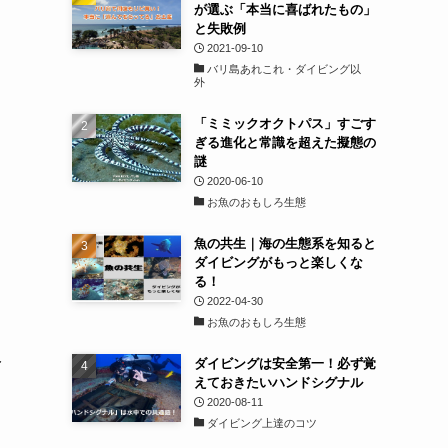
が選ぶ「本当に喜ばれたもの」
と失敗例
2021-09-10
バリ島あれこれ・ダイビング以
外
「ミミックオクトパス」すごす
ぎる進化と常識を超えた擬態の
謎
2020-06-10
お魚のおもしろ生態
魚の共生｜海の生態系を知ると
ダイビングがもっと楽しくな
る！
2022-04-30
お魚のおもしろ生態
み
ダイビングは安全第一！必ず覚
えておきたいハンドシグナル
2020-08-11
ダイビング上達のコツ