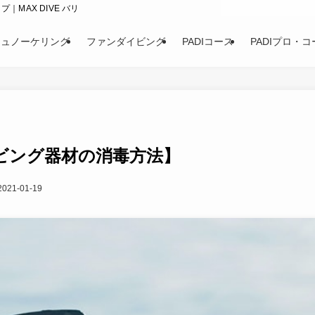
｜MAX DIVE バリ
シュノーケリング
ファンダイビング
PADIコース
PADIプロ・コ
ビング器材の消毒方法】
2021-01-19