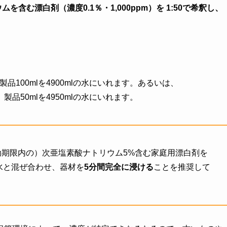
を含む漂白剤（濃度0.1％・1,000ppm）を 1:50で希釈し、
100mlを4900mlの水にいれます。あるいは、
品50mlを4950mlの水にいれます。
有効期限内の）次亜塩素酸ナトリウム5%含む家庭用漂白剤を
の水と混ぜ合わせ、器材を
5分間完全に浸ける
ことを推奨して