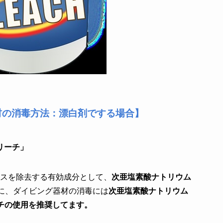
器材の消毒方法：漂白剤でする場合】
リーチ」
イルスを除去する有効成分として、
次亜塩素酸ナトリウム
ADIともに、ダイビング器材の消毒には
次亜塩素酸ナトリウム
/ブリーチの使用を推奨してます。