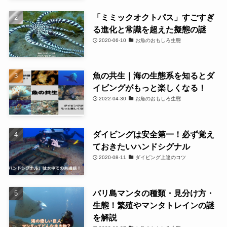
「ミミックオクトパス」すごすぎ
る進化と常識を超えた擬態の謎
2020-06-10
お魚のおもしろ生態
魚の共生｜海の生態系を知るとダ
イビングがもっと楽しくなる！
2022-04-30
お魚のおもしろ生態
ダイビングは安全第一！必ず覚え
ておきたいハンドシグナル
2020-08-11
ダイビング上達のコツ
バリ島マンタの種類・見分け方・
生態！繁殖やマンタトレインの謎
を解説