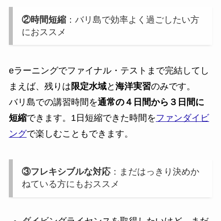
②時間短縮
：バリ島で効率よく過ごしたい方
におススメ
eラーニングでファイナル・テストまで完結してし
まえば、残りは
限定水域
と
海洋実習
のみです。
バリ島での講習時間を
通常の４日間から３日間に
短縮
できます。1日短縮できた時間を
ファンダイビ
ング
で楽しむこともできます。
③フレキシブルな対応
：まだはっきり決めか
ねている方にもおススメ