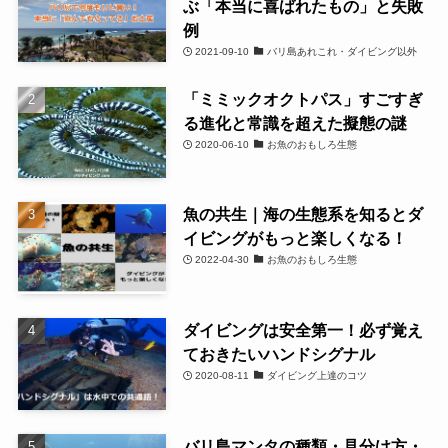
ぶ「本当に喜ばれたもの」と失敗
例
2021-09-10
バリ島あれこれ・ダイビング以外
「ミミックオクトパス」すごすぎ
る進化と常識を超えた擬態の謎
2020-06-10
お魚のおもしろ生態
魚の共生｜海の生態系を知るとダ
イビングがもっと楽しくなる！
2022-04-30
お魚のおもしろ生態
ダイビングは安全第一！必ず覚え
ておきたいハンドシグナル
2020-08-11
ダイビング上達のコツ
バリ島マンタの種類・見分け方・