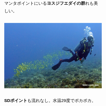
マンタポイントにいる
ヨスジフエダイの群
れも美
しい。
SDポイント
も流れなし。水温29度でポカポカ。