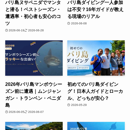
バリ島ヌサペニダでマンタ
バリ島ダイビング一人参加
と潜る！ベストシーズン・
は不安？16年ガイドが教え
遭遇率・初心者も安心のコ
る現場のリアル
ツ
2026-06-08
2026-06-19
2026-06-28
2026年バリ島マンボウシー
初めてのバリ島ダイビン
ズン前に遭遇｜ムンジャン
グ！日本人ガイドとローカ
ガン・トランベン・ペニダ
ル、どっちが安心？
島
2026-05-29
2026-06-05
2026-06-07