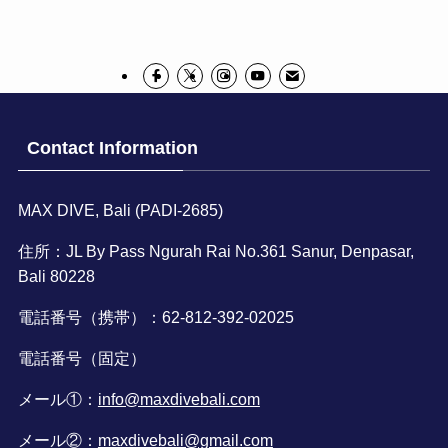
Contact Information
MAX DIVE, Bali (PADI-2685)
住所：JL By Pass Ngurah Rai No.361 Sanur, Denpasar,
Bali 80228
電話番号（携帯）：62-812-392-02025
電話番号（固定）
メール①：
info@maxdivebali.com
メール②：
maxdivebali@gmail.com