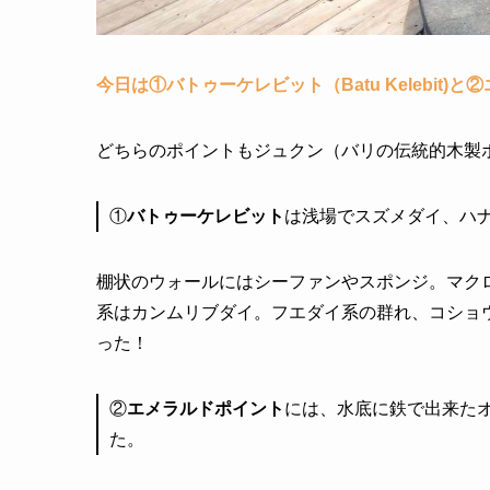
今日は①バトゥーケレビット（Batu Kelebit)と
どちらのポイントもジュクン（バリの伝統的木製
①
バトゥーケレビット
は浅場でスズメダイ、ハ
棚状のウォールにはシーファンやスポンジ。マク
系はカンムリブダイ。フエダイ系の群れ、コショ
った！
②
エメラルドポイント
には、水底に鉄で出来た
た。