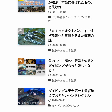
が選ぶ「本当に喜ばれたもの」
と失敗例
2021-09-10
バリ島あれこれ・ダイビング以
外
「ミミックオクトパス」すごす
ぎる進化と常識を超えた擬態の
謎
2020-06-10
お魚のおもしろ生態
魚の共生｜海の生態系を知ると
ダイビングがもっと楽しくな
る！
2022-04-30
お魚のおもしろ生態
ダイビングは安全第一！必ず覚
えておきたいハンドシグナル
2020-08-11
ダイビング上達のコツ