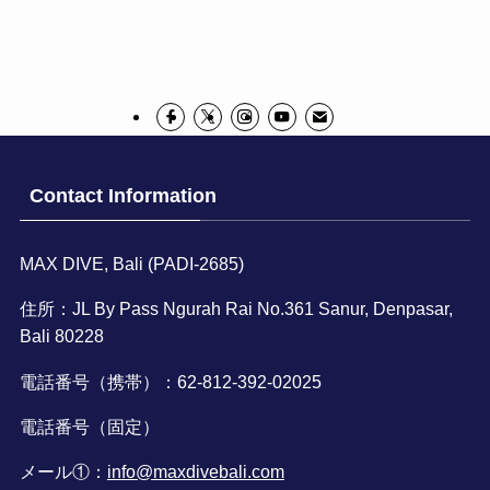
Contact Information
MAX DIVE, Bali (PADI-2685)
住所：JL By Pass Ngurah Rai No.361 Sanur, Denpasar,
Bali 80228
電話番号（携帯）：62-812-392-02025
電話番号（固定）
メール①：
info@maxdivebali.com