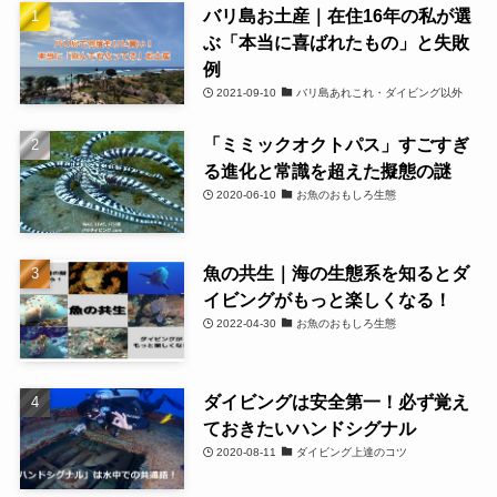
バリ島お土産｜在住16年の私が選
ぶ「本当に喜ばれたもの」と失敗
例
2021-09-10
バリ島あれこれ・ダイビング以外
「ミミックオクトパス」すごすぎ
る進化と常識を超えた擬態の謎
2020-06-10
お魚のおもしろ生態
魚の共生｜海の生態系を知るとダ
イビングがもっと楽しくなる！
2022-04-30
お魚のおもしろ生態
ダイビングは安全第一！必ず覚え
ておきたいハンドシグナル
2020-08-11
ダイビング上達のコツ