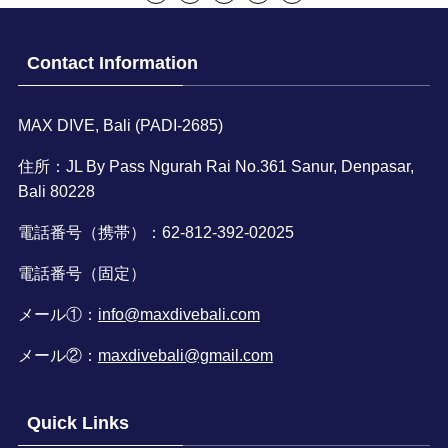
Contact Information
MAX DIVE, Bali (PADI-2685)
住所：JL By Pass Ngurah Rai No.361 Sanur, Denpasar,
Bali 80228
電話番号（携帯）：62-812-392-02025
電話番号（固定）
メール①：
info@maxdivebali.com
メール②：
maxdivebali@gmail.com
Quick Links