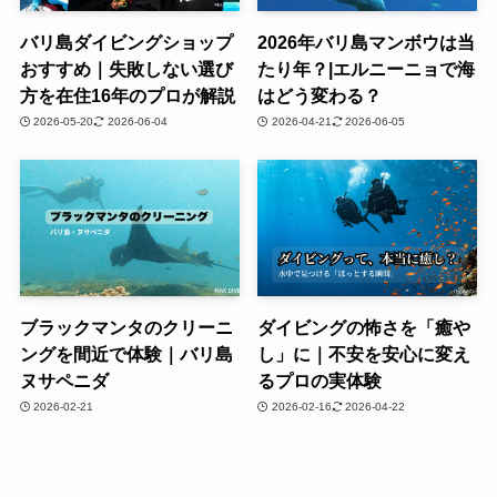
バリ島ダイビングショップ
2026年バリ島マンボウは当
おすすめ｜失敗しない選び
たり年？|エルニーニョで海
方を在住16年のプロが解説
はどう変わる？
2026-05-20
2026-06-04
2026-04-21
2026-06-05
ブラックマンタのクリーニ
ダイビングの怖さを「癒や
ングを間近で体験｜バリ島
し」に｜不安を安心に変え
ヌサペニダ
るプロの実体験
2026-02-21
2026-02-16
2026-04-22