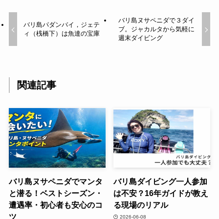
バリ島ヌサペニダで３ダイ
バリ島パダンバイ，ジェテ
ブ。ジャカルタから気軽に
ィ（桟橋下）は魚達の宝庫
週末ダイビング
関連記事
バリ島ヌサペニダでマンタ
バリ島ダイビング一人参加
と潜る！ベストシーズン・
は不安？16年ガイドが教え
遭遇率・初心者も安心のコ
る現場のリアル
ツ
2026-06-08