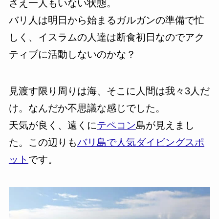
さえ一人もいない状態。
バリ人は明日から始まるガルガンの準備で忙
しく、イスラムの人達は断食初日なのでアク
ティブに活動しないのかな？
見渡す限り周りは海、そこに人間は我々3人だ
け。なんだか不思議な感じでした。
天気が良く、遠くに
テペコン
島が見えまし
た。この辺りも
バリ島で人気ダイビングスポ
ット
です。