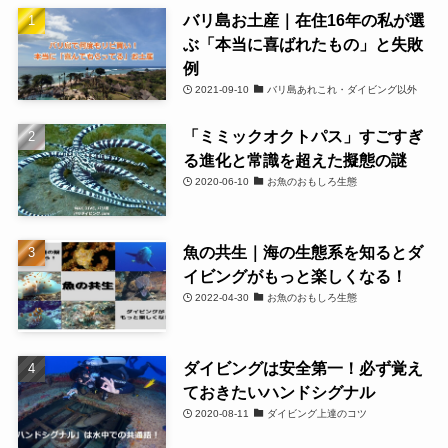
バリ島お土産｜在住16年の私が選
ぶ「本当に喜ばれたもの」と失敗
例
2021-09-10
バリ島あれこれ・ダイビング以外
「ミミックオクトパス」すごすぎ
る進化と常識を超えた擬態の謎
2020-06-10
お魚のおもしろ生態
魚の共生｜海の生態系を知るとダ
イビングがもっと楽しくなる！
2022-04-30
お魚のおもしろ生態
ダイビングは安全第一！必ず覚え
ておきたいハンドシグナル
2020-08-11
ダイビング上達のコツ