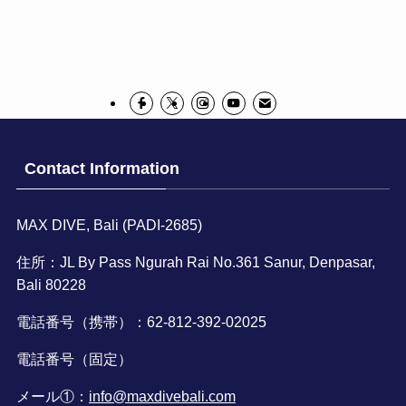
Contact Information
MAX DIVE, Bali (PADI-2685)
住所：JL By Pass Ngurah Rai No.361 Sanur, Denpasar,
Bali 80228
電話番号（携帯）：62-812-392-02025
電話番号（固定）
メール①：
info@maxdivebali.com