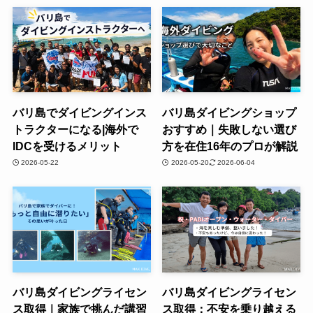
バリ島でダイビングインス
バリ島ダイビングショップ
トラクターになる|海外で
おすすめ｜失敗しない選び
IDCを受けるメリット
方を在住16年のプロが解説
2026-05-22
2026-05-20
2026-06-04
バリ島ダイビングライセン
バリ島ダイビングライセン
ス取得｜家族で挑んだ講習
ス取得：不安を乗り越える