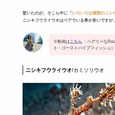
驚いたのが、そこら中に『
いろいろな種類のニシキフウ
ニシキフウライウオはペアでいる事が多いですが
※動画は
こちら
：ヘアリーなRough 
ト・ゴーストパイプフィッシュ）
ニシキフウライウオ
/カミソリウオ