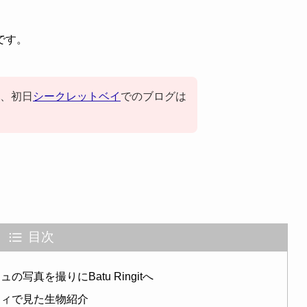
です。
、初日
シークレットベイ
でのブログは
目次
真を撮りにBatu Ringitへ
ティで見た生物紹介