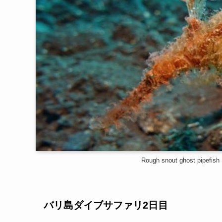
Rough snout ghost
バリ島ダイブサファリ2日目