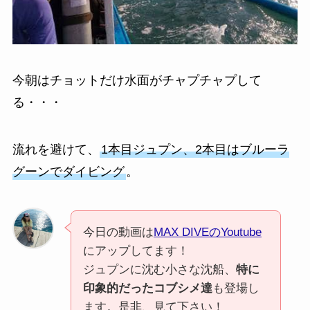
今朝はチョットだけ水面がチャプチャプして
る・・・
流れを避けて、
1本目ジュプン、2本目はブルーラ
グーンでダイビング
。
今日の動画は
MAX DIVEのYoutube
にアップしてます！
ジュプンに沈む小さな沈船、
特に
印象的だったコブシメ達
も登場し
ます。是非、見て下さい！