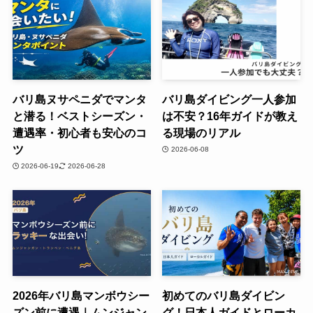
バリ島ヌサペニダでマンタ
バリ島ダイビング一人参加
と潜る！ベストシーズン・
は不安？16年ガイドが教え
遭遇率・初心者も安心のコ
る現場のリアル
ツ
2026-06-08
2026-06-19
2026-06-28
2026年バリ島マンボウシー
初めてのバリ島ダイビン
ズン前に遭遇｜ムンジャン
グ！日本人ガイドとローカ