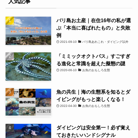
人気記事
バリ島お土産｜在住16年の私が選
ぶ「本当に喜ばれたもの」と失敗
例
2021-09-10
バリ島あれこれ・ダイビング以外
「ミミックオクトパス」すごすぎ
る進化と常識を超えた擬態の謎
2020-06-10
お魚のおもしろ生態
魚の共生｜海の生態系を知るとダ
イビングがもっと楽しくなる！
2022-04-30
お魚のおもしろ生態
ダイビングは安全第一！必ず覚え
ておきたいハンドシグナル