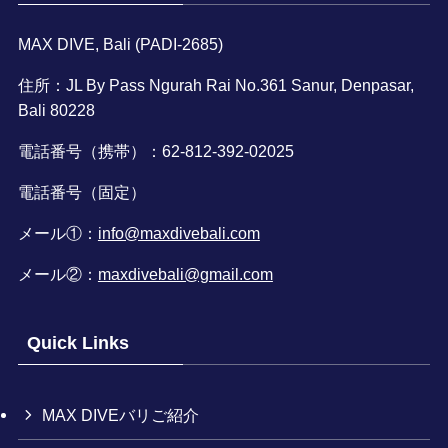
MAX DIVE, Bali (PADI-2685)
住所：JL By Pass Ngurah Rai No.361 Sanur, Denpasar,
Bali 80228
電話番号（携帯）：62-812-392-02025
電話番号（固定）
メール①：
info@maxdivebali.com
メール②：
maxdivebali@gmail.com
Quick Links
MAX DIVEバリご紹介