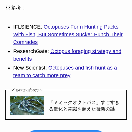
※参考：
IFLSIENCE:
Octopuses Form Hunting Packs
With Fish, But Sometimes Sucker-Punch Their
Comrades
ResearchGate:
Octopus foraging strategy and
benefits
New Scientist:
Octopuses and fish hunt as a
team to catch more prey
あわせて読みたい
「ミミックオクトパス」すごすぎ
る進化と常識を超えた擬態の謎