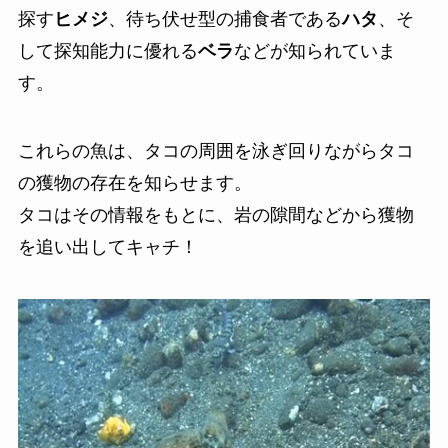
探す
ヒメジ
、待ち伏せ型の捕食者である
ハタ
、そ
して探知能力に優れる
ベラ
などが知られていま
す。
これらの魚は、タコの周囲を泳ぎ回りながらタコ
の獲物の存在を知らせます。
タコはその情報をもとに、岩の隙間などから獲物
を追い出してキャチ！