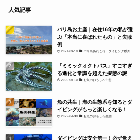
人気記事
バリ島お土産｜在住16年の私が選
ぶ「本当に喜ばれたもの」と失敗
例
2021-09-10
バリ島あれこれ・ダイビング以外
「ミミックオクトパス」すごすぎ
る進化と常識を超えた擬態の謎
2020-06-10
お魚のおもしろ生態
魚の共生｜海の生態系を知るとダ
イビングがもっと楽しくなる！
2022-04-30
お魚のおもしろ生態
ダイビングは安全第一！必ず覚え