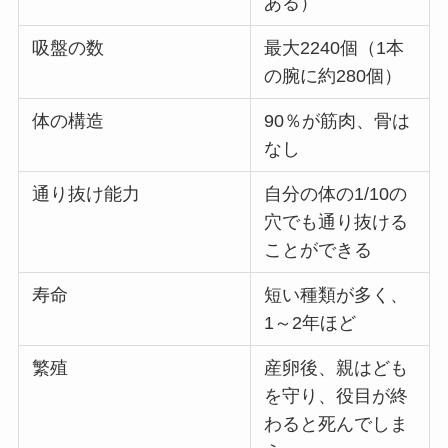
ある）
吸盤の数
最大2240個（1本
の腕に約280個）
体の構造
90％が筋肉、骨は
なし
通り抜け能力
自分の体の1/10の
穴でも通り抜ける
ことができる
寿命
短い種類が多く、
1～2年ほど
繁殖
産卵後、親はども
を守り、役目が終
わると死んでしま