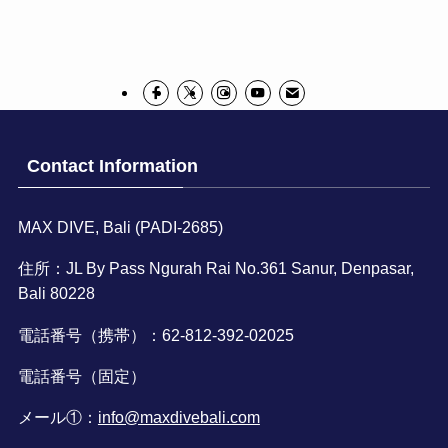
Contact Information
MAX DIVE, Bali (PADI-2685)
住所：JL By Pass Ngurah Rai No.361 Sanur, Denpasar,
Bali 80228
電話番号（携帯）：62-812-392-02025
電話番号（固定）
メール①：
info@maxdivebali.com