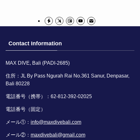
Contact Information
MAX DIVE, Bali (PADI-2685)
住所：JL By Pass Ngurah Rai No.361 Sanur, Denpasar,
Bali 80228
電話番号（携帯）：62-812-392-02025
電話番号（固定）
メール①：
info@maxdivebali.com
メール②：
maxdivebali@gmail.com