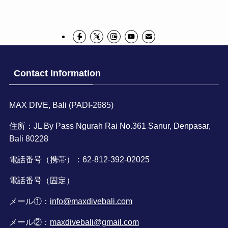
Contact Information
MAX DIVE, Bali (PADI-2685)
住所：JL By Pass Ngurah Rai No.361 Sanur, Denpasar,
Bali 80228
電話番号（携帯）：62-812-392-02025
電話番号（固定）
メール①：
info@maxdivebali.com
メール②：
maxdivebali@gmail.com